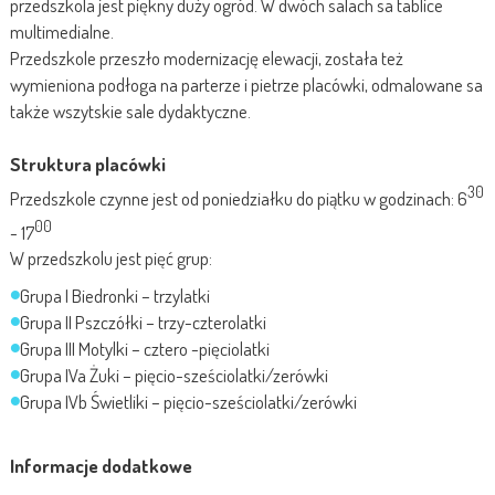
przedszkola jest piękny duży ogród. W dwóch salach sa tablice
multimedialne.
Przedszkole przeszło modernizację elewacji, została też
wymieniona podłoga na parterze i pietrze placówki, odmalowane sa
także wszytskie sale dydaktyczne.
Struktura placówki
30
Przedszkole czynne jest od poniedziałku do piątku w godzinach: 6
00
- 17
W przedszkolu jest pięć grup:
Grupa I Biedronki – trzylatki
Grupa II Pszczółki – trzy-czterolatki
Grupa III Motylki – cztero -pięciolatki
Grupa IVa Żuki – pięcio-sześciolatki/zerówki
Grupa IVb Świetliki – pięcio-sześciolatki/zerówki
Informacje dodatkowe