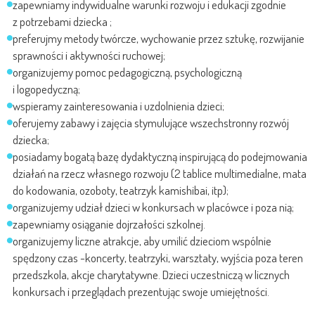
zapewniamy indywidualne warunki rozwoju i edukacji zgodnie
z potrzebami dziecka ;
preferujmy metody twórcze, wychowanie przez sztukę, rozwijanie
sprawności i aktywności ruchowej;
organizujemy pomoc pedagogiczną, psychologiczną
i logopedyczną;
wspieramy zainteresowania i uzdolnienia dzieci;
oferujemy zabawy i zajęcia stymulujące wszechstronny rozwój
dziecka;
posiadamy bogatą bazę dydaktyczną inspirującą do podejmowania
działań na rzecz własnego rozwoju (2 tablice multimedialne, mata
do kodowania, ozoboty, teatrzyk kamishibai, itp);
organizujemy udział dzieci w konkursach w placówce i poza nią;
zapewniamy osiąganie dojrzałości szkolnej.
organizujemy liczne atrakcje, aby umilić dzieciom wspólnie
spędzony czas -koncerty, teatrzyki, warsztaty, wyjścia poza teren
przedszkola, akcje charytatywne. Dzieci uczestniczą w licznych
konkursach i przeglądach prezentując swoje umiejętności.