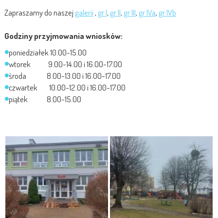
Zapraszamy do naszej
galerii
,
gr I
,
gr II
,
gr III
,
gr IVa
,
gr IVb
Godziny przyjmowania wniosków:
poniedziałek 10.00-15.00
wtorek 9.00-14.00 i 16.00-17.00
środa 8.00-13.00 i 16.00-17.00
czwartek 10.00-12.00 i 16.00-17.00
piątek 8.00-15.00