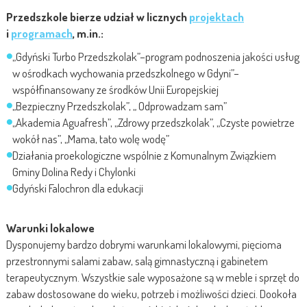
Przedszkole bierze udział w licznych
projektach
i
programach
, m.in.:
„Gdyński Turbo Przedszkolak”–program podnoszenia jakości usług
w ośrodkach wychowania przedszkolnego w Gdyni”–
współfinansowany ze środków Unii Europejskiej
„Bezpieczny Przedszkolak”, „ Odprowadzam sam”
„Akademia Aguafresh”, „Zdrowy przedszkolak”, „Czyste powietrze
wokół nas”, „Mama, tato wolę wodę”
Działania proekologiczne wspólnie z Komunalnym Związkiem
Gminy Dolina Redy i Chylonki
Gdyński Falochron dla edukacji
Warunki lokalowe
Dysponujemy bardzo dobrymi warunkami lokalowymi, pięcioma
przestronnymi salami zabaw, salą gimnastyczną i gabinetem
terapeutycznym. Wszystkie sale wyposażone są w meble i sprzęt do
zabaw dostosowane do wieku, potrzeb i możliwości dzieci. Dookoła