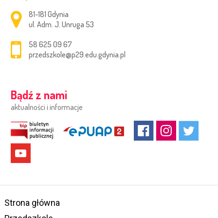
Adres pocztowy:
81-181 Gdynia
ul. Adm. J. Unruga 53
58 625 09 67
przedszkole@p29.edu.gdynia.pl
Bądź z nami
aktualności i informacje
Strona główna