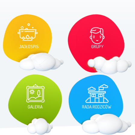
JADŁOSPIS
GRUPY
GALERIA
RADA RODZICÓW