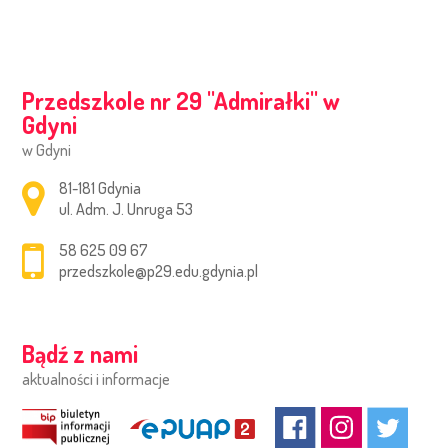
Przedszkole nr 29 ''Admirałki'' w
Gdyni
w Gdyni
Adres pocztowy:
81-181 Gdynia
ul. Adm. J. Unruga 53
58 625 09 67
przedszkole@p29.edu.gdynia.pl
Bądź z nami
aktualności i informacje