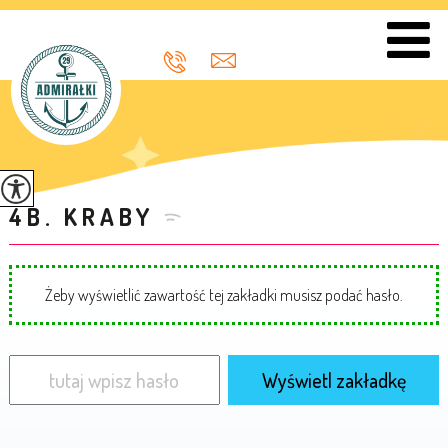
4B. KRABY
Żeby wyświetlić zawartość tej zakładki musisz podać hasło.