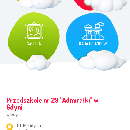
GALERIA
RADA RODZICÓW
Przedszkole nr 29 ''Admirałki'' w
Gdyni
w Gdyni
Adres pocztowy:
81-181 Gdynia