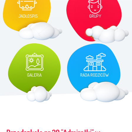
JADŁOSPIS
GRUPY
GALERIA
RADA RODZICÓW