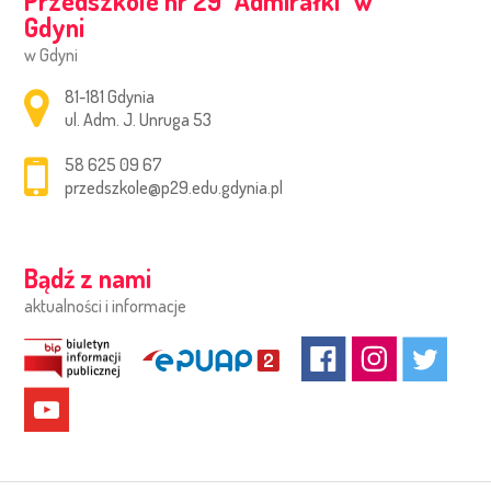
Przedszkole nr 29 ''Admirałki'' w
Gdyni
w Gdyni
Adres pocztowy:
81-181 Gdynia
ul. Adm. J. Unruga 53
58 625 09 67
przedszkole@p29.edu.gdynia.pl
Bądź z nami
aktualności i informacje