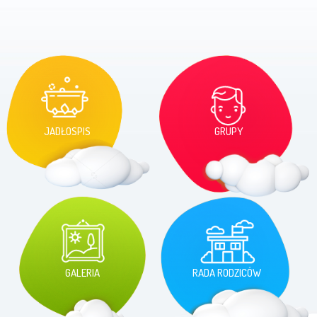
JADŁOSPIS
GRUPY
GALERIA
RADA RODZICÓW