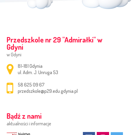
Przedszkole nr 29 ''Admirałki'' w
Gdyni
w Gdyni
Adres pocztowy:
81-181 Gdynia
ul. Adm. J. Unruga 53
58 625 09 67
przedszkole@p29.edu.gdynia.pl
Bądź z nami
aktualności i informacje