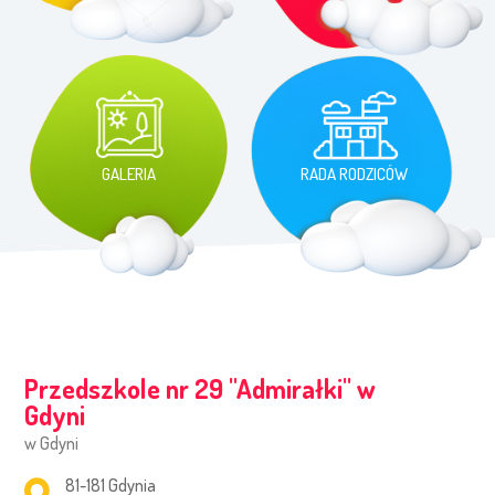
GALERIA
RADA RODZICÓW
Przedszkole nr 29 ''Admirałki'' w
Gdyni
w Gdyni
Adres pocztowy:
81-181 Gdynia