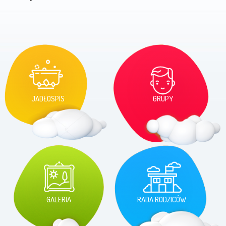
JADŁOSPIS
GRUPY
GALERIA
RADA RODZICÓW