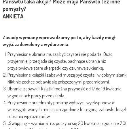
Pańswtu taka akcja? Moze maja Pańswto tez inne
pomysły?
ANKIETA
Zasady wymiany
wprowadzamy po to, aby każdy mógł
wyjść zadowolony z wydarzenia.
Przyniesione ubrania muszą być czyste i nie podarte. Dużo
przyjemniej przegląda się czyste, pachnące ubrania niż
przysłowiowe stare skarpetki czy dziurawą sukienkę.
Przyniesione książki i zabawki muszą być czyste i w dobrym stanie.
Nikt nie zechce pobawić się zniszczonymi przedmiotami.
Ubrania, zabawki i książki można przynosić od 17 do 19 kwietnia
w godzinach pracy przedszkola.
Przyniesione przedmioty prosimy wyłożyć i wyeksponować
w przygotowanych miejscach zgodnie z kategorią: zabawki, książki
i ubrania wg rozmiarów.
„Swapping – wymiana” rozpoczyna się 20 kwietnia o godzinie 7.00