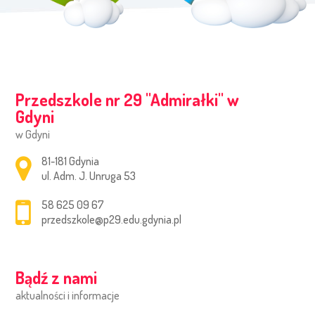
Przedszkole nr 29 ''Admirałki'' w
Gdyni
w Gdyni
Adres pocztowy:
81-181 Gdynia
ul. Adm. J. Unruga 53
58 625 09 67
przedszkole@p29.edu.gdynia.pl
Bądź z nami
aktualności i informacje