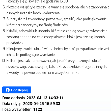
i kończy się 21 kwietnia o godzinie 16.30.
Możecie wziąć tyle rzeczy ile Wam się spodoba, ale nie zapominajci
o innych uczestnikach wydarzenia!
Skorzystałeś z wymiany, pozostaw „grosik”, jako podziękowanie,
które przeznaczymy na Radę Rodziców.
Książki, zabawki lub ubrania, które nie znajdą nowego właściciela,
zostaną oddane na cele charytatywne. Może jeszcze się komuś
przydadzą.
Pilnujemy swoich ubrań wierzchnich, by ktoś przypadkowo nie wzią
ich za te podlegające wymianie.
Kultura jest tak samo ważna jak jakość przynoszonych ubrań
i rzeczy, więc zachowuj się tak, jakbyś oczekiwał tego od innych,
a wtedy na pewno będzie nam wszystkim miło.
Udostępnij
Data dodania:
2023-04-13 14:33:11
Data edycji:
2023-04-25 15:59:33
Ilość wyświetleń:
1122