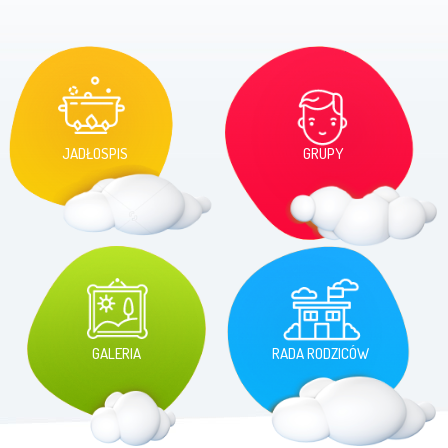
JADŁOSPIS
GRUPY
GALERIA
RADA RODZICÓW