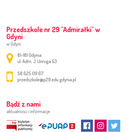
Przedszkole nr 29 ''Admirałki'' w
Gdyni
w Gdyni
Adres pocztowy:
81-181 Gdynia
ul. Adm. J. Unruga 53
58 625 09 67
przedszkole@p29.edu.gdynia.pl
Bądź z nami
aktualności i informacje