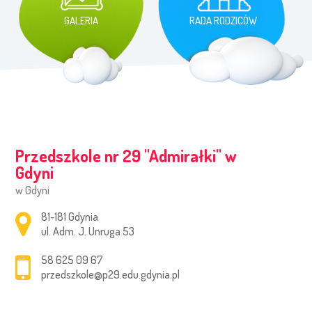
GALERIA
RADA RODZICÓW
Przedszkole nr 29 ''Admirałki'' w
Gdyni
w Gdyni
Adres pocztowy:
81-181 Gdynia
ul. Adm. J. Unruga 53
58 625 09 67
przedszkole@p29.edu.gdynia.pl