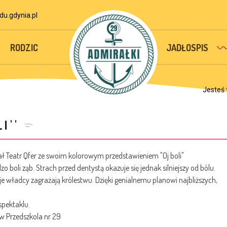
u.gdynia.pl
RODZIC
JADŁOSPIS
Jesteś 
I''
ał Teatr Qfer ze swoim kolorowym przedstawieniem "Oj boli"
 boli ząb. Strach przed dentystą okazuje się jednak silniejszy od bólu.
zje władcy zagrażają królestwu. Dzięki genialnemu planowi najbliższych,
spektaklu.
w Przedszkola nr 29