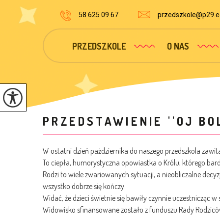
58 625 09 67
przedszkole@p29.ed
PRZEDSZKOLE
O NAS
PRZEDSTAWIENIE ''OJ BOL
W ostatni dzień pażdziernika do naszego przedszkola zawit
To ciepła, humorystyczna opowiastka o Królu, którego bardzo
Rodzi to wiele zwariowanych sytuacji, a nieobliczalne decy
wszystko dobrze się kończy.
Widać, że dzieci świetnie się bawiły czynnie uczestnicząc w 
Widowisko sfinansowane zostało z funduszu Rady Rodzicó