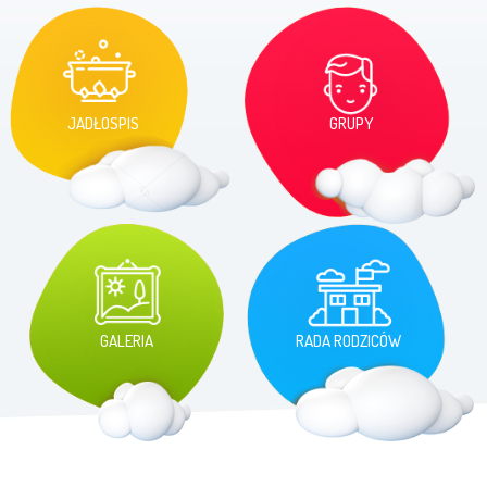
JADŁOSPIS
GRUPY
GALERIA
RADA RODZICÓW