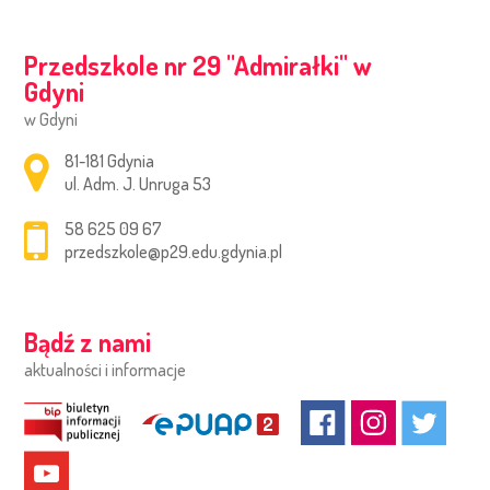
Przedszkole nr 29 ''Admirałki'' w
Gdyni
w Gdyni
Adres pocztowy:
81-181 Gdynia
ul. Adm. J. Unruga 53
58 625 09 67
przedszkole@p29.edu.gdynia.pl
Bądź z nami
aktualności i informacje