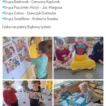
Grupa Biedronek - Czerwony Kapturek
Grupa Pszczółek i
Motyli
- Jaś i Małgosia
Grupa Żuków - Szawczyk Dratewka
Grupa Świetlików - Królewna Śnieżka
Czeka nas piękny Bajkowy tydzień