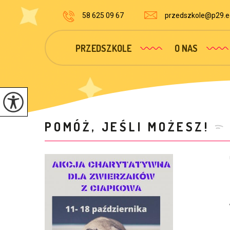
58 625 09 67
przedszkole@p29.ed
PRZEDSZKOLE
O NAS
POMÓŻ, JEŚLI MOŻESZ!