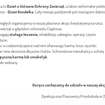
ka to
Dzień o Ustawie Ochrony Zwierząt
, a także nieformalne polsk
zne -
Dzień Kundelka
. Cały miesiąc październik jest miesiącem dobroc
iegłych organizujemy w naszej placówce akcję charytatywną na rzecz
wierząt w gdyńskim schronisku Ciapkowo.
magają
stałego leczenia
,
rehabilitacji, zabiegów, operacji, często
życie
.
w codziennej opiece nad nimi ofiarowując karmę, koce, ręczniki,
e i inne akcesoria dla psów i kotów. Schroniskowi mieszkańcy z ochotą
 pyszną karmę lub smakołyk.
le widziany.
Gorąco zachęcamy do udziału w naszej akcj
Dyrekcja oraz Pracownicy Przedszkola nr 