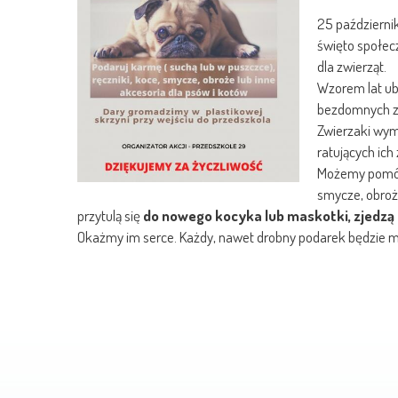
25 październi
święto społec
dla zwierząt.
Wzorem lat ub
bezdomnych z
Zwierzaki wy
ratujących ich 
Możemy pomóc 
smycze, obroż
przytulą się
do nowego kocyka lub maskotki, zjedzą
Okażmy im serce. Każdy, nawet drobny podarek będzie mi