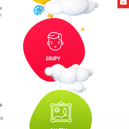
ie
i
GRUPY
i.
29