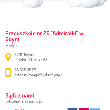
Przedszkole nr 29 ''Admirałki'' w
Gdyni
w Gdyni
Adres pocztowy:
81-181 Gdynia
ul. Adm. J. Unruga 53
58 625 09 67
przedszkole@p29.edu.gdynia.pl
Bądź z nami
aktualności i informacje