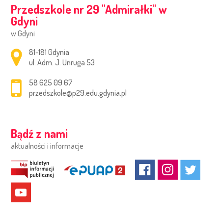
Przedszkole nr 29 ''Admirałki'' w
Gdyni
w Gdyni
Adres pocztowy:
81-181 Gdynia
ul. Adm. J. Unruga 53
58 625 09 67
przedszkole@p29.edu.gdynia.pl
Bądź z nami
aktualności i informacje