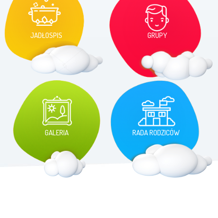
JADŁOSPIS
GRUPY
GALERIA
RADA RODZICÓW