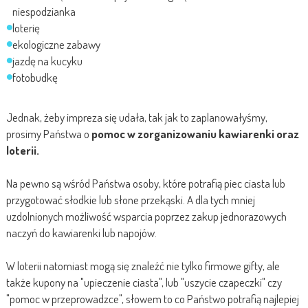
niespodzianka
loterię
ekologiczne zabawy
jazdę na kucyku
fotobudkę
Jednak, żeby impreza się udała, tak jak to zaplanowałyśmy,
prosimy Państwa o
pomoc w zorganizowaniu kawiarenki oraz
loterii.
Na pewno są wśród Państwa osoby, które potrafią piec ciasta lub
przygotować słodkie lub słone przekąski. A dla tych mniej
uzdolnionych możliwość wsparcia poprzez zakup jednorazowych
naczyń do kawiarenki lub napojów.
W loterii natomiast mogą się znaleźć nie tylko firmowe gifty, ale
także kupony na "upieczenie ciasta", lub "uszycie czapeczki" czy
"pomoc w przeprowadzce", słowem to co Państwo potrafią najlepiej