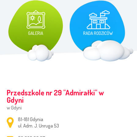
GALERIA
RADA RODZICÓW
Przedszkole nr 29 ''Admirałki'' w
Gdyni
w Gdyni
Adres pocztowy:
81-181 Gdynia
ul. Adm. J. Unruga 53