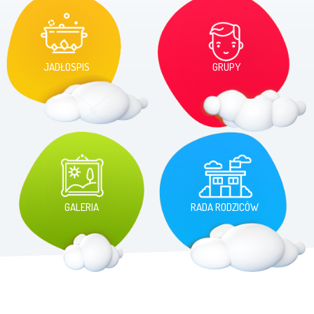
JADŁOSPIS
GRUPY
GALERIA
RADA RODZICÓW