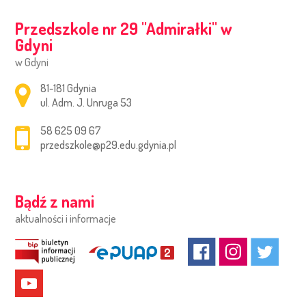
Przedszkole nr 29 ''Admirałki'' w
Gdyni
w Gdyni
Adres pocztowy:
81-181 Gdynia
ul. Adm. J. Unruga 53
58 625 09 67
przedszkole@p29.edu.gdynia.pl
Bądź z nami
aktualności i informacje