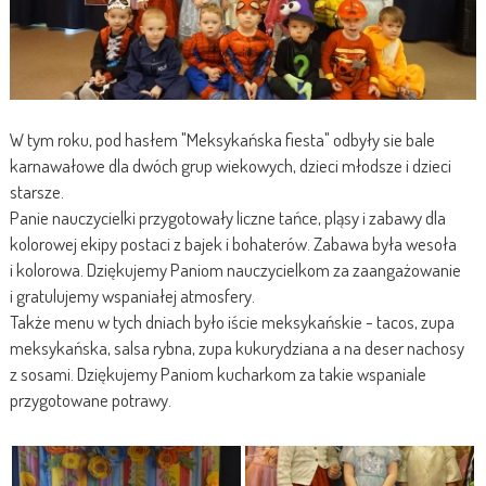
W tym roku, pod hasłem "Meksykańska fiesta" odbyły sie bale
karnawałowe dla dwóch grup wiekowych, dzieci młodsze i dzieci
starsze.
Panie nauczycielki przygotowały liczne tańce, pląsy i zabawy dla
kolorowej ekipy postaci z bajek i bohaterów. Zabawa była wesoła
i kolorowa. Dziękujemy Paniom nauczycielkom za zaangażowanie
i gratulujemy wspaniałej atmosfery.
Także menu w tych dniach było iście meksykańskie - tacos, zupa
meksykańska, salsa rybna, zupa kukurydziana a na deser nachosy
z sosami. Dziękujemy Paniom kucharkom za takie wspaniale
przygotowane potrawy.