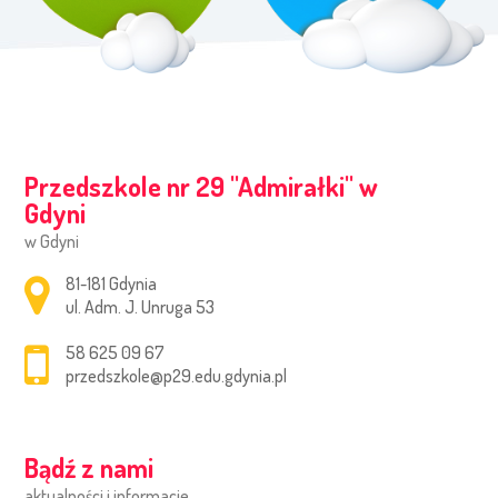
Przedszkole nr 29 ''Admirałki'' w
Gdyni
w Gdyni
Adres pocztowy:
81-181 Gdynia
ul. Adm. J. Unruga 53
58 625 09 67
przedszkole@p29.edu.gdynia.pl
Bądź z nami
aktualności i informacje