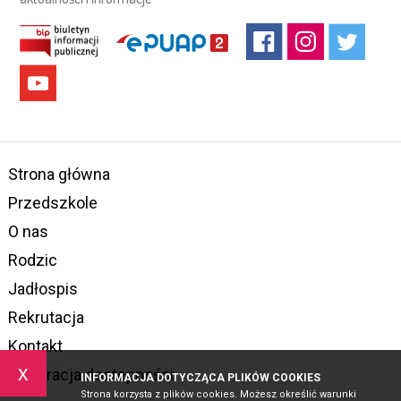
Strona główna
Przedszkole
O nas
Rodzic
Jadłospis
Rekrutacja
Kontakt
x
Deklaracja dostepności
INFORMACJA DOTYCZĄCA PLIKÓW COOKIES
Strona korzysta z plików cookies. Możesz określić warunki