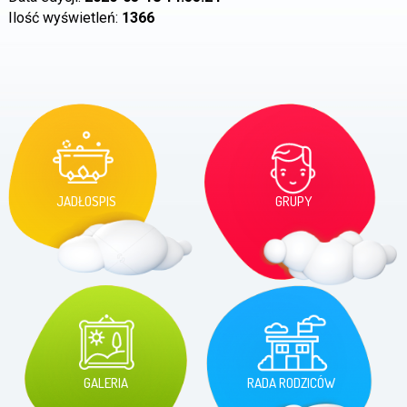
Ilość wyświetleń:
1366
JADŁOSPIS
GRUPY
GALERIA
RADA RODZICÓW