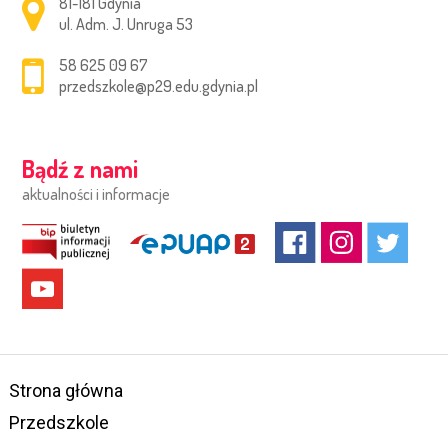
Adres pocztowy:
81-181 Gdynia
ul. Adm. J. Unruga 53
58 625 09 67
przedszkole@p29.edu.gdynia.pl
Bądź z nami
aktualności i informacje
Strona główna
Przedszkole