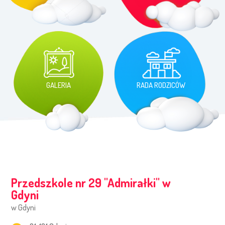
GALERIA
RADA RODZICÓW
Przedszkole nr 29 ''Admirałki'' w
Gdyni
w Gdyni