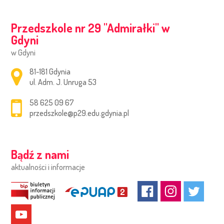
Przedszkole nr 29 ''Admirałki'' w
Gdyni
w Gdyni
Adres pocztowy:
81-181 Gdynia
ul. Adm. J. Unruga 53
58 625 09 67
przedszkole@p29.edu.gdynia.pl
Bądź z nami
aktualności i informacje