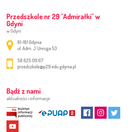
Przedszkole nr 29 ''Admirałki'' w
Gdyni
w Gdyni
Adres pocztowy:
81-181 Gdynia
ul. Adm. J. Unruga 53
58 625 09 67
przedszkole@p29.edu.gdynia.pl
Bądź z nami
aktualności i informacje