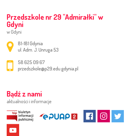
Przedszkole nr 29 ''Admirałki'' w
Gdyni
w Gdyni
Adres pocztowy:
81-181 Gdynia
ul. Adm. J. Unruga 53
58 625 09 67
przedszkole@p29.edu.gdynia.pl
Bądź z nami
aktualności i informacje