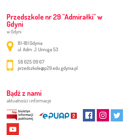
Przedszkole nr 29 ''Admirałki'' w
Gdyni
w Gdyni
Adres pocztowy:
81-181 Gdynia
ul. Adm. J. Unruga 53
58 625 09 67
przedszkole@p29.edu.gdynia.pl
Bądź z nami
aktualności i informacje